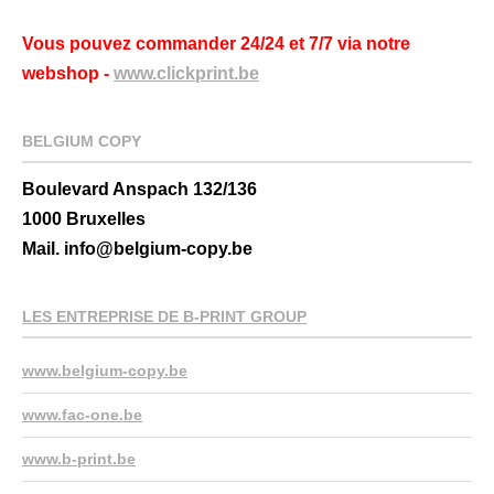
Vous pouvez commander 24/24 et 7/7 via notre
webshop -
www.clickprint.be
BELGIUM COPY
Boulevard Anspach 132/136
1000 Bruxelles
Mail. info@belgium-copy.be
LES ENTREPRISE DE B-PRINT GROUP
www.belgium-copy.be
www.fac-one.be
www.b-print.be