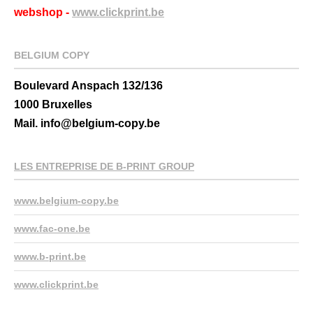
webshop -
www.clickprint.be
BELGIUM COPY
Boulevard Anspach 132/136
1000 Bruxelles
Mail. info@belgium-copy.be
LES ENTREPRISE DE B-PRINT GROUP
www.belgium-copy.be
www.fac-one.be
www.b-print.be
www.clickprint.be